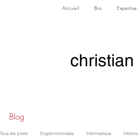
Accueil
Bio
Expertise
christian
christian
Blog
Tous les posts
Crypto-monnaies
Informatique
Informa