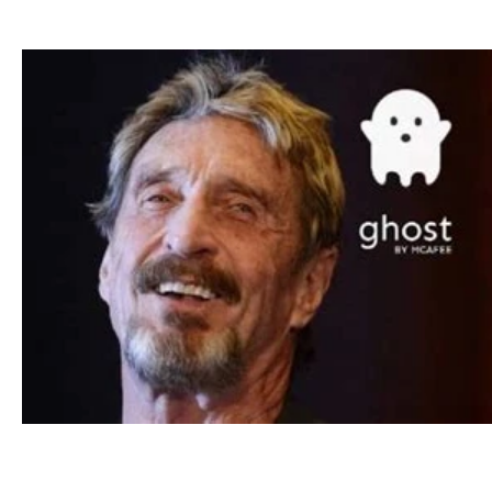
GNU
Linux
Ubuntu
Debian
Sécurité info
Innovation technologique
Bureautique
Internet des 
Gaming
Vintage
Migration
Windows
Mac
Enseignement Cours et Formations
Témoignages