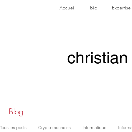
Accueil
Bio
Expertise
christian
christian
Blog
Tous les posts
Crypto-monnaies
Informatique
Informa