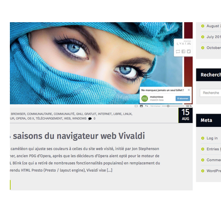
GNU
Linux
Ubuntu
Debian
Sécurité info
Innovation technologique
Bureautique
Internet des 
Gaming
Vintage
Migration
Windows
Mac
Enseignement Cours et Formations
Témoignages