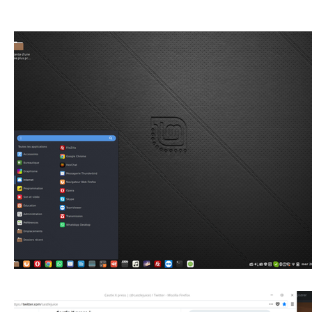
GNU
Linux
Ubuntu
Debian
Sécurité info
Innovation technologique
Bureautique
Internet des 
Gaming
Vintage
Migration
Windows
Mac
Enseignement Cours et Formations
Témoignages