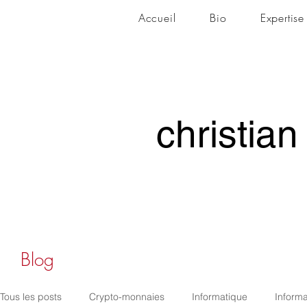
Accueil
Bio
Expertise
christian
christian
Blog
Tous les posts
Crypto-monnaies
Informatique
Informa