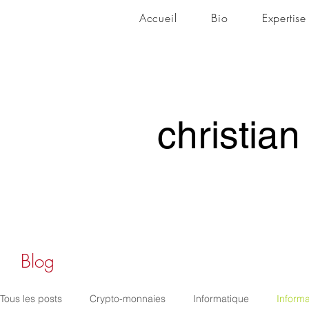
Accueil
Bio
Expertise
christian
christian
Blog
Tous les posts
Crypto-monnaies
Informatique
Informa