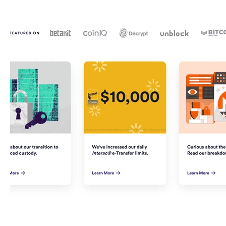
GNU
Linux
Ubuntu
Debian
Sécurité info
Innovation technologique
Bureautique
Internet des 
Gaming
Vintage
Migration
Windows
Mac
Enseignement Cours et Formations
Témoignages