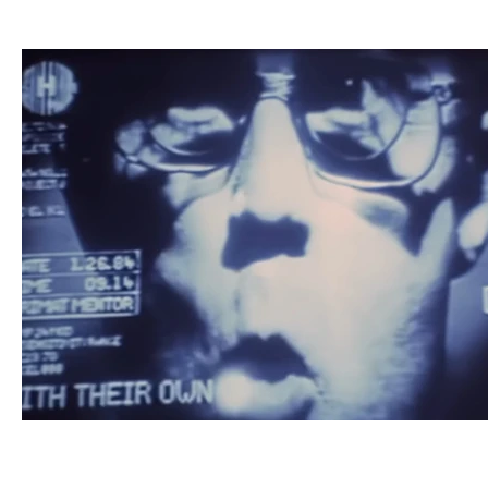
GNU
Linux
Ubuntu
Debian
Sécurité info
Innovation technologique
Bureautique
Internet des 
Gaming
Vintage
Migration
Windows
Mac
Enseignement Cours et Formations
Témoignages