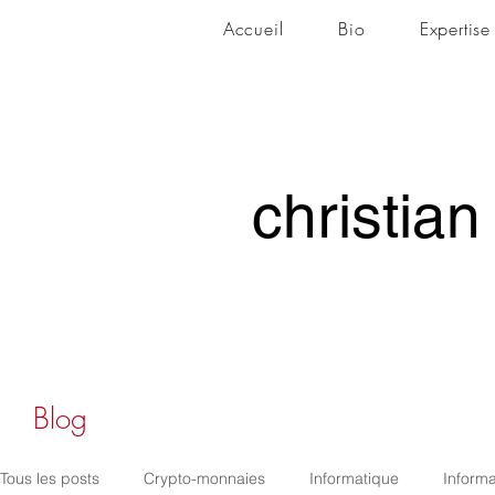
Accueil
Bio
Expertise
christian
christian
Blog
Tous les posts
Crypto-monnaies
Informatique
Informa