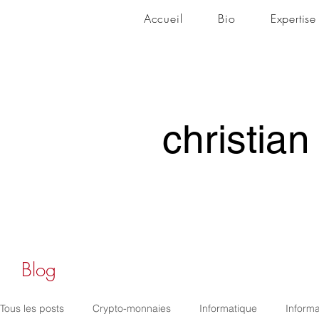
Accueil
Bio
Expertise
christian
christian
Blog
Tous les posts
Crypto-monnaies
Informatique
Informa