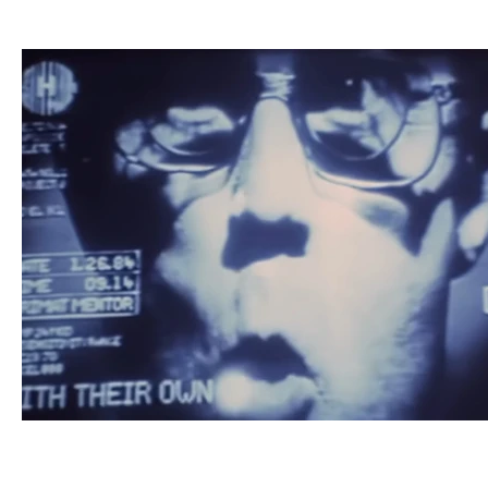
GNU
Linux
Ubuntu
Debian
Sécurité info
Innovation technologique
Bureautique
Internet des 
Gaming
Vintage
Migration
Windows
Mac
Enseignement Cours et Formations
Témoignages