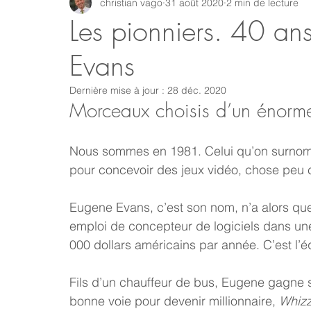
christian vago
31 août 2020
2 min de lecture
GNU
Linux
Ubuntu
Debian
Sécurité info
Les pionniers. 40 an
Evans
Innovation technologique
Bureautique
Internet des 
Dernière mise à jour :
28 déc. 2020
Morceaux choisis d’un énorm
Gaming
Vintage
Migration
Windows
Mac
Nous sommes en 1981. Celui qu’on surnom
pour concevoir des jeux vidéo, chose peu
Enseignement Cours et Formations
Témoignages
Eugene Evans, c’est son nom, n’a alors que 
emploi de concepteur de logiciels dans une
000 dollars américains par année. C’est l’é
Fils d’un chauffeur de bus, Eugene gagne se
bonne voie pour devenir millionnaire, 
Whizz