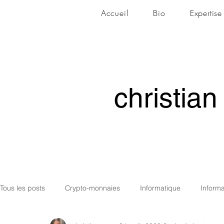
Accueil
Bio
Expertise
christian
christian
Tous les posts
Crypto-monnaies
Informatique
Informa